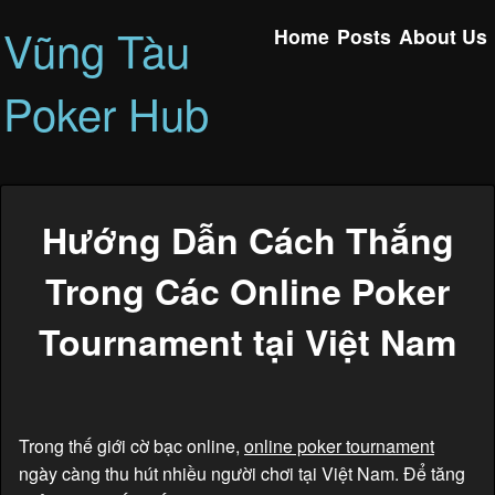
Vũng Tàu
Home
Posts
About Us
Poker Hub
Hướng Dẫn Cách Thắng
Trong Các Online Poker
Tournament tại Việt Nam
Trong thế giới cờ bạc online,
online poker tournament
ngày càng thu hút nhiều người chơi tại Việt Nam. Để tăng