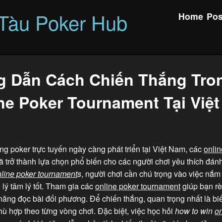
Tàu Poker Hub
Home
Pos
 Dẫn Cách Chiến Thắng Tro
ne Poker Tournament Tại Việ
ờng poker trực tuyến ngày càng phát triển tại Việt Nam, các
onlin
 trở thành lựa chọn phổ biến cho các người chơi yêu thích đánh
line poker tournament
s
, người chơi cần chú trọng vào việc nắm
 lý tâm lý tốt. Tham gia các
online poker tournament
giúp bạn rè
ăng đọc bài đối phương. Để chiến thắng, quan trọng nhất là bi
hù hợp theo từng vòng chơi. Đặc biệt, việc học hỏi
how to win
on