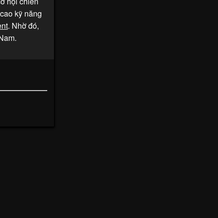
ơ hội chiến
 cao kỹ năng
ent
. Nhờ đó,
 Nam.