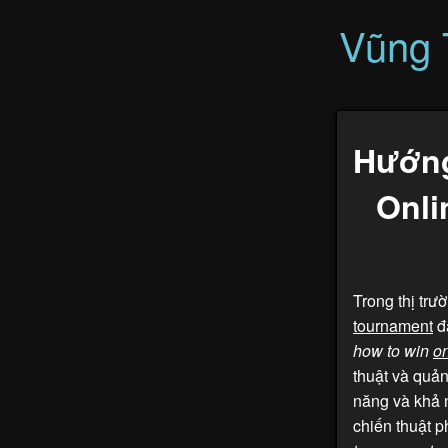
Vũng 
Hướng
Onli
Trong thị trư
tournament
đã
how to win
on
thuật và quản
năng và khả n
chiến thuật p