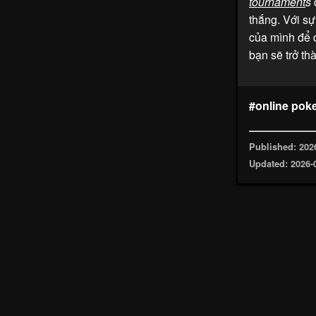
tournament
s
thắng. Với sự
của mình để 
bạn sẽ trở th
#online pok
Published: 202
Updated: 2026-