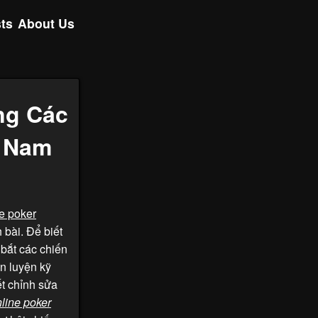
ts
About Us
ng Các
t Nam
e poker
 bài. Để biết
 bắt các chiến
n luyện kỹ
ết chỉnh sửa
line poker